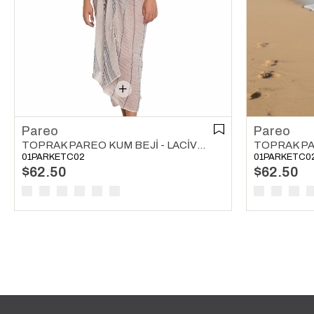
Pareo
Pareo
TOPRAK PAREO KUM BEJI - LACIVERT
TOPRAK PA
01PARKETC02
01PARKETC0
$62.50
$62.50