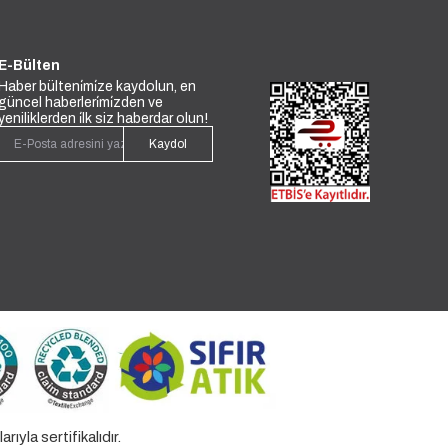
E-Bülten
Haber bülteni̇mi̇ze kaydolun, en
güncel haberleri̇mi̇zden ve
yeniliklerden i̇lk siz haberdar olun!
Kaydol
la sertifikalıdır.