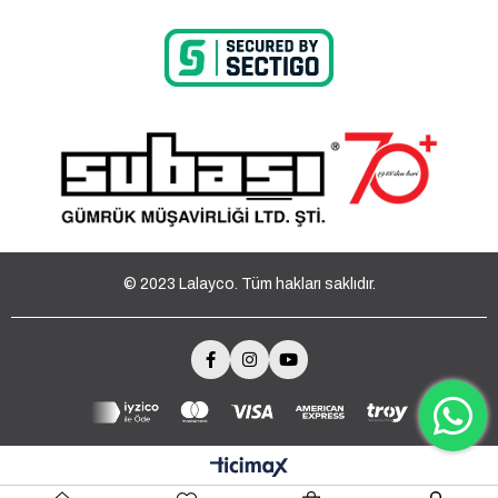
© 2023 Lalayco. Tüm hakları saklıdır.